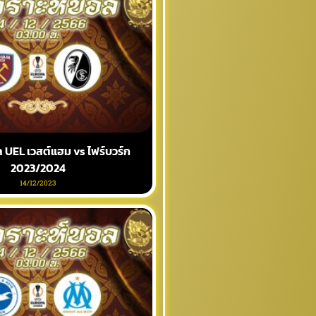
ล UEL เวสต์แฮม vs ไฟร์บวร์ก
2023/2024
14/12/2023