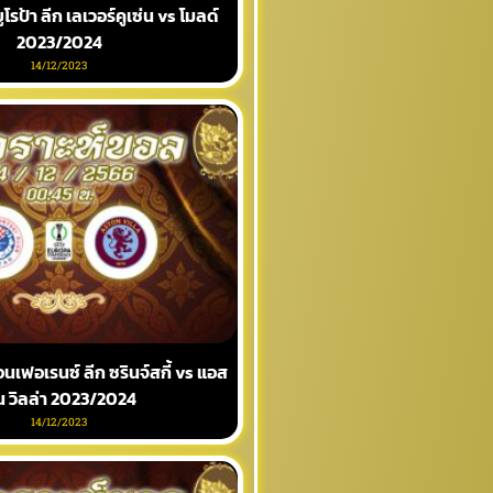
ูโรป้า ลีก เลเวอร์คูเซ่น vs โมลด์
2023/2024
14/12/2023
อนเฟอเรนซ์ ลีก ซรินจ์สกี้ vs แอส
น วิลล่า 2023/2024
14/12/2023