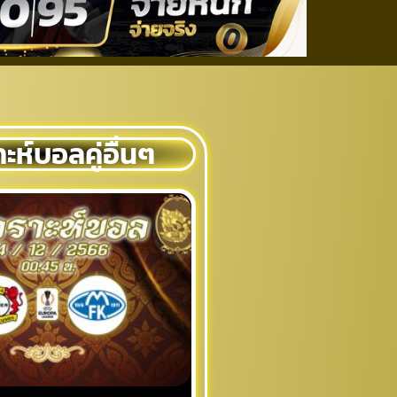
 2023/2024
าะห์บอลคู่อื่นๆ