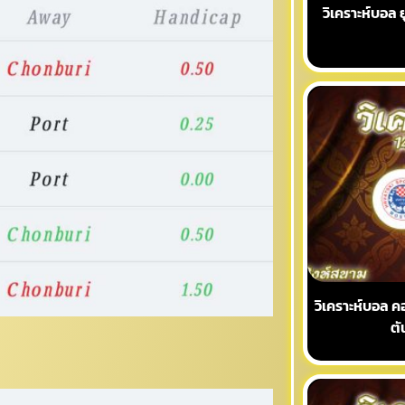
วิเคราะห์บอล ย
วิเคราะห์บอล ค
ตั