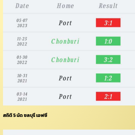
สถิติ 5 นัด ชลบุรี เอฟซี