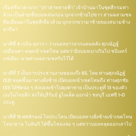
เริ่มครึ่งเวลาแรก “ปราสาทสายฟ้า” เจ้าบ้านมาในชุดสีกรมท่า
ล้วน เป็นฝ่ายเขี่ยบอลเล่นก่อน บุกจากซ้ายไปขวา ส่วนฉลามชล
ทีมเยือนมาในชุดสีเขียวล้วน บุกจากขวามาซ้ายของสนามช้าง
อารีนา
นาทีที่ 4 เรบิน สุลากา วางบอลยาวจากแดนหลัง ศุภณัฏฐ์
เหมือนตา หลุดเข้าเขตโทษ แต่ทว่ายิงบอลเบาเกินไป ชนินทร์
แซ่เอียะ นายด่านฉลามชลรับไว้ได้
นาทีที่ 7 เป็นการประสานงานของแก๊ง 6S, โดย ท่านศุภณัฏฐ์
(S3) หลุดขึ้นมาทางฝั่งซ้าย เปิดบอลเข้าเขตโทษถึง ท่านศุภชัย
(S1) ได้ซัดจ่อ ๆ ส่งบอลเข้าไปตุงตาข่าย เป็นประตูที่ 13 ของตัว
เองในไทยลีก ส่งให้บุรีรัมย์ ยูไนเต็ด ออกนำ ชลบุรี เอฟซี 1-0
ประตู
นาทีที่ 15 ศศลักษณ์ ไหประโคน เปิดบอลทางฝั่งซ้ายเข้าเขตโทษ
โจนาธาน โบลินกิ ได้ขึ้นโหม่งจ่อ ๆ แต่ทว่าบอลหลุดออกเสาไป