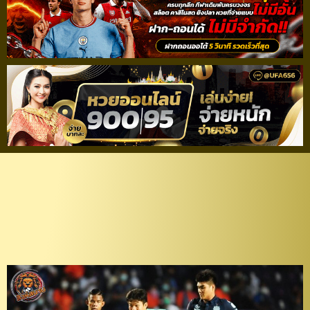
จ่อแชมป์! “ศุภชัย” เบิ้ล “บุ
รีรัมย์ฯ” เปิดรังเชือด
“ฉลามชล” สุดมัน 2-1