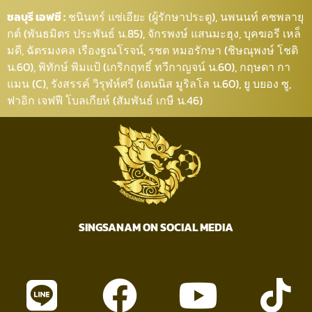
ชลบุรี เอฟซี :
ชนินทร์ แซ่เอียะ (ผู้รักษาประตู), นพนนท์ คชพลายุ
กต์ (พันธมิตร ประพันธ์ น.85), จักรพงษ์ แสนมะฮุง, บุคฆอรี เหล็
มดี, ฉัตรมงคล เรืองฐณโรจน์, รชต หมอรักษา (ชิษณุพงษ์ โชติ
น.60), พิทักษ์ พิมแป้ (เกริกฤทธิ์ ทวีกาญจน์ น.60), กฤษดา กา
แมน (C), รังสรรค์ วิรุฬห์ศรี (เดนนิส มูริลโล น.60), ยู บยอง ซู,
ฟาอิก เจฟฟี โบลเกียห์ (สัมพันธ์ เกษี น.46)
SINGSANAM ON SOCIAL MEDIA