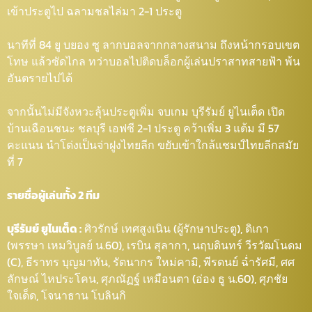
เข้าประตูไป ฉลามชลไล่มา 2-1 ประตู
นาทีที่ 84 ยู บยอง ซู ลากบอลจากกลางสนาม ถึงหน้ากรอบเขต
โทษ แล้วซัดไกล ทว่าบอลไปติดบล็อกผู้เล่นปราสาทสายฟ้า พ้น
อันตรายไปได้
จากนั้นไม่มีจังหวะลุ้นประตูเพิ่ม จบเกม บุรีรัมย์ ยูไนเต็ด เปิด
บ้านเฉือนชนะ ชลบุรี เอฟซี 2-1 ประตู คว้าเพิ่ม 3 แต้ม มี 57
คะแนน นำโด่งเป็นจ่าฝูงไทยลีก ขยับเข้าใกล้แชมป์ไทยลีกสมัย
ที่ 7
รายชื่อผู้เล่นทั้ง 2 ทีม
บุรีรัมย์ ยูไนเต็ด :
ศิวรักษ์ เทศสูงเนิน (ผู้รักษาประตู), ดิเกา
(พรรษา เหมวิบูลย์ น.60), เรบิน สุลากา, นฤบดินทร์ วีรวัฒโนดม
(C), ธีราทร บุญมาทัน, รัตนากร ใหม่คามิ, พีรดนย์ ฉ่ำรัศมี, ศศ
ลักษณ์ ไหประโคน, ศุภณัฏฐ์ เหมือนตา (อ่อง ธู น.60), ศุภชัย
ใจเด็ด, โจนาธาน โบลินกิ