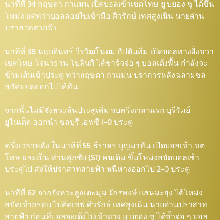
นาทีที่ 34 กฤษดา กาแมน เปิดบอลเข้าเขตโทษ ยู บยอง ซู ได้ขึ้น
โหม่ง แต่ทว่าบอลลอยไปเข้ามือ ศิวรักษ์ เทศสูงเนิน นายด่าน
ปราสาทสายฟ้า
นาทีที่ 38 นฤบดินทร์ วีรวัฒโนดม กัปตันทีม เปิดบอลทางฝั่งขวา
เขตโทษ โจนาธาน โบลินกิ ได้ชาร์จจ่อ ๆ บอลเด้งพื้น กำลังจะ
ข้ามเส้นเข้าประตู ทว่ากฤษดา กาแมน ปราการหลังฉลามชล
สกัดบอลออกไปได้ทัน
จากนั้นไม่มีจังหวะลุ้นประตูเพิ่ม จบครึ่งเวลาแรก บุรีรัมย์
ยูไนเต็ด ออกนำ ชลบุรี เอฟซี 1-0 ประตู
ครึ่งเวลาหลัง ในนาทีที่ 55 ธีราทร บุญมาทัน เปิดบอลเข้าเขต
โทษ และเป็น ท่านศุภชัย (S1) คนเดิม ขึ้นโหม่งสบัดบอลเข้า
ประตูไป ส่งให้ปราสาทสายฟ้า หนีห่างออกไป 2-0 ประตู
นาทีที่ 62 จากจังหวะลูกเตะมุม จักรพงษ์ แสนมะฮุง ได้โหม่ง
สบัดเข้ากรอบ ไปติดเซฟ ศิวรักษ์ เทศสูงเนิน นายด่านปราสาท
สายฟ้า ก่อนที่บอลจะเด้งไปเข้าทาง ยู บยอง ซู ได้ซ้ำจ่อ ๆ บอล