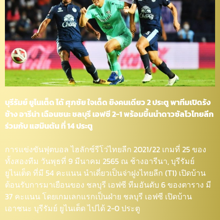
บุรีรัมย์ ยูไนเต็ด ได้ ศุภชัย ใจเด็ด ยิงคนเดียว 2 ประตู พาทีมเปิดรัง
ช้าง อารีน่า เฉือนชนะ ชลบุรี เอฟซี 2-1 พร้อมขึ้นนำดาวซัลโวไทยลีก
ร่วมกับ แฮมินตัน ที่ 14 ประตู
การแข่งขันฟุตบอล ไฮลักซ์รีโว่ไทยลีก 2021/22 เกมที่ 25 ของ
ทั้งสองทีม วันพุธที่ 9 มีนาคม 2565 ณ ช้างอารีนา, บุรีรัมย์
ยูไนเต็ด ที่มี 54 คะแนน นำเดี่ยวเป็นจ่าฝูงไทยลีก (T1) เปิดบ้าน
ต้อนรับการมาเยือนของ ชลบุรี เอฟซี ทีมอันดับ 6 ของตาราง มี
37 คะแนน โดยเกมเลกแรกเป็นฝ่าย ชลบุรี เอฟซี เปิดบ้าน
เอาชนะ บุรีรัมย์ ยูไนเต็ด ไปได้ 2-0 ประตู