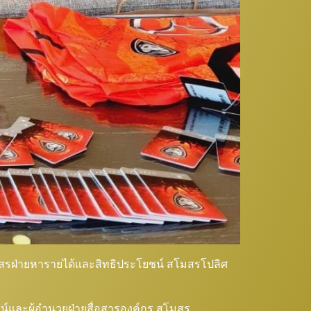
สรฝ่ายหารายได้และสิทธิประโยชน์ สโมสรโปลิศ
น์และผู้อำนวยฝ่ายสื่อสารองค์กร สโมสร