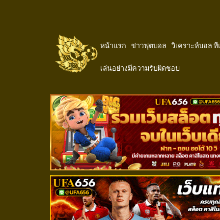
หน้าแรก
ข่าวฟุตบอล
วิเคราะห์บอล ท
เล่นอย่างมีความรับผิดชอบ