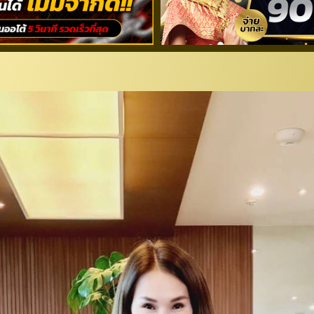
ามอ้อ” เปิดตัวรับตำแหน่งรอ