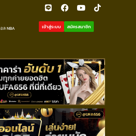
เข้าสู่ระบบ
สมัครสมาชิก
บอล NBA