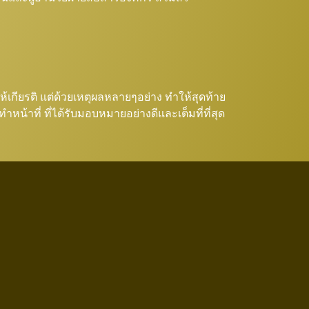
้เกียรติ แต่ด้วยเหตุผลหลายๆอย่าง ทำให้สุดท้าย
น้าที่ ที่ได้รับมอบหมายอย่างดีและเต็มที่ที่สุด