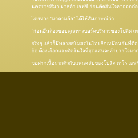
นครราชสีมา มาสด้า เอฟซี ก่อนตัดสินใจลาออกก่อ
โดยทาง “มาดามอ้อ” ได้ให้สัมภาษณ์ว่า
“ก่อนอื่นต้องขอบคุณทางบอร์ดบริหารของโปลิศ เท
จริงๆ แล้วก็มีหลายสโมสรในไทยลีกเหมือนกันที่ติดต
อ้อ ต้องเลือกและตัดสินใจที่สุดแสนจะลำบากใจมาก ก
ขอฝากเนื้อฝากตัวกับแฟนคลับของโปลิศ เทโร เอฟซ