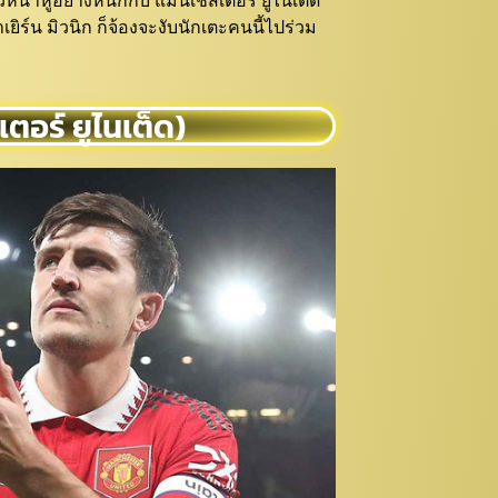
่าวหนาหูอย่างหนักกับ แมนเชสเตอร์ ยูไนเต็ด
ยิร์น มิวนิก ก็จ้องจะงับนักเตะคนนี้ไปร่วม
เตอร์ ยูไนเต็ด)