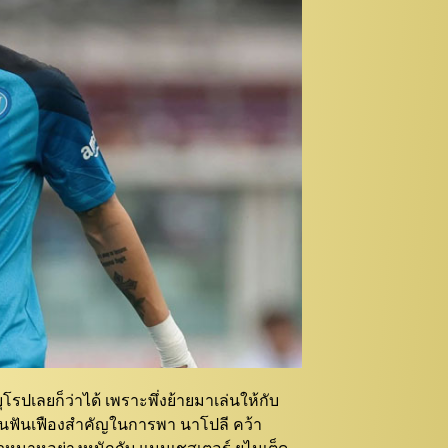
รปเลยก็ว่าได้ เพราะพึ่งย้ายมาเล่นให้กับ
ป็นฟันเฟืองสำคัญในการพา นาโปลี คว้า