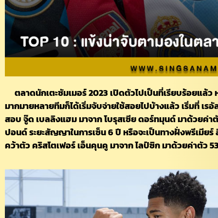
ตลาดนักเตะซัมเมอร์ 2023 เปิดตัวไปเป็นที่เรียบร้อยแล้ว หล
มากมายหลายทีมก็ได้เริ่มจับจ่ายใช้สอยไปบ้างแล้ว เริ่มที่ เร
สอบ จู๊ด เบลลิงแฮม มาจาก โบรุสเซีย ดอร์ทมุนด์ มาด้วยค่าต
ปอนด์ ระยะสัญญาในการเซ็น 6 ปี หรือจะเป็นทางฝั่งพรีเมียร์ ลีก
คว้าตัว คริสโตเฟอร์ เอ็นคุนคู มาจาก ไลป์ซิก มาด้วยค่าตัว 