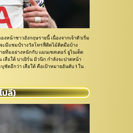
งหน้าชาวอังกฤษรายนี้ เนื่องจากเจ้าตัวเริ่ม
ะมีแชมป์รางวัลโทรฟี่ติดไม้ติดมือบ้าง
ย้ายทีมอย่างหนักกับ แมนเชสเตอร์ ยูไนเต็ด
 เสือใต้ บาเยิร์น มิวนิก กำลังจะปาดหน้า
ชัดอีกว่า เสือใต้ คือเป้าหมายอันดับ 1 ใน
โปลี)