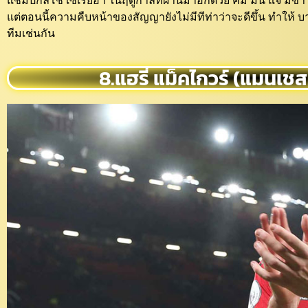
แชมป์กัลโช่ เซเรียอา ในฤดูกาลที่ผ่านมาอีกด้วย คิม มิน แจ มีข
แต่ตอนนี้ความคืบหน้าของสัญญายังไม่มีทีท่าว่าจะดีขึ้น ทำให้ บาเ
ทีมเช่นกัน
8.แฮรี่ แม็คไกวร์ (แมนเชส