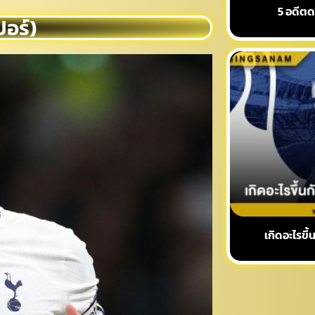
5 อดีตด
ปอร์)
เกิดอะไรขึ้น