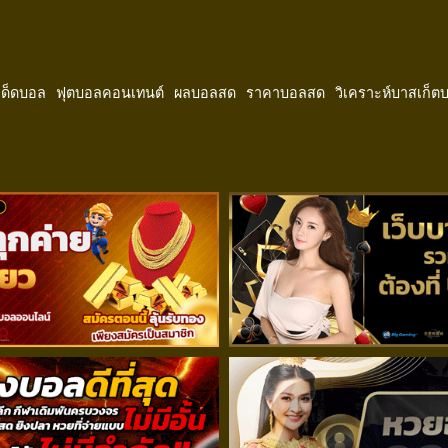
ีเด็ดบอล
ฟุตบอลคอนเทนต์
ผลบอลสด
ราคาบอลสด
วิเคราะห์บาสเก็ต