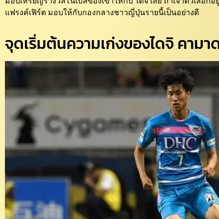
มอบเหรียญรางวัลโนเบลของเขาให้กับ ไดจิ เลย ถ้าเจ้าตัวเลือกอยู่ก
แฟรงค์เฟิร์ต มอบให้กับกองกลางชาวญี่ปุ่นรายนี้เป็นอย่างดี
จุดเริ่มต้นความเก่งของไดจิ คามา