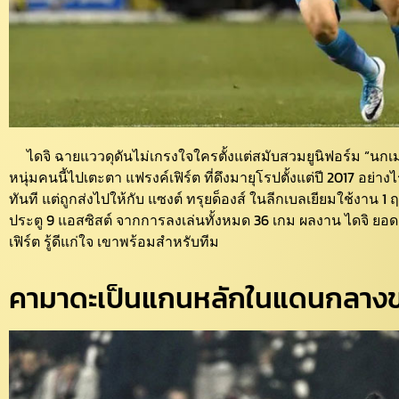
ไดจิ ฉายแววดุดันไม่เกรงใจใครตั้งแต่สมับสวมยูนิฟอร์ม “นกเมจ
หนุ่มคนนี้ไปเตะตา แฟรงค์เฟิร์ต ที่ดึงมายุโรปตั้งแต่ปี 2017 อย่าง
ทันที แต่ถูกส่งไปให้กับ แซงต์ ทรุยด็องส์ ในลีกเบลเยียมใช้งาน 
ประตู 9 แอสซิสต์ จากการลงเล่นทั้งหมด 36 เกม ผลงาน ไดจิ ยอดเยี
เฟิร์ต รู้ดีแก่ใจ เขาพร้อมสำหรับทีม
คามาดะเป็นแกนหลักในแดนกลางข