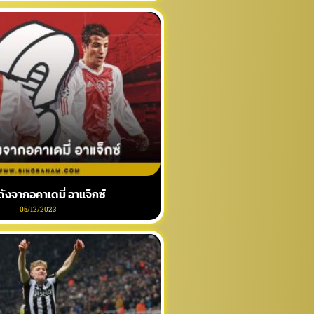
ดังจากอคาเดมี่ อาแจ็กซ์
05/12/2023