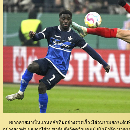
เขากลายมาเป็นแกนหลักทีมอย่างรวดเร็ว มีส่วนร่วมยกระดับที
อย่างสง่าผ่าเผย จนมีส่วนพาต้นสังกัดคว้าแชมป์ ยูโรป้าลีก มาคร