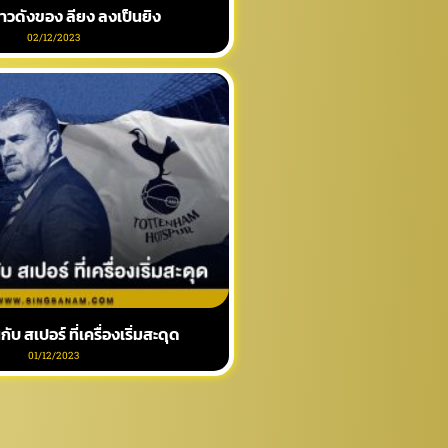
าวดังของ ลียง ลงเป็นยิง
02/12/2023
กับ สเปอร์ ที่เครื่องเริ่มสะดุด
01/12/2023