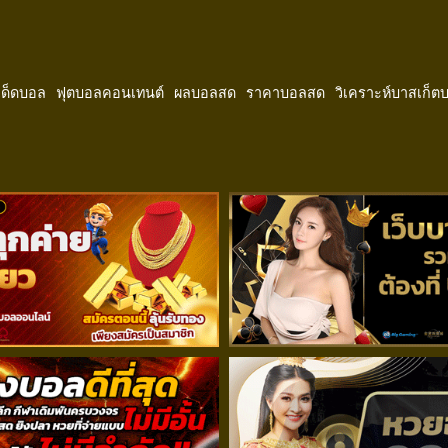
ีเด็ดบอล
ฟุตบอลคอนเทนต์
ผลบอลสด
ราคาบอลสด
วิเคราะห์บาสเก็ต