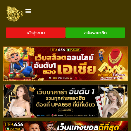
เข้าสู่ระบบ
สมัครสมาชิก