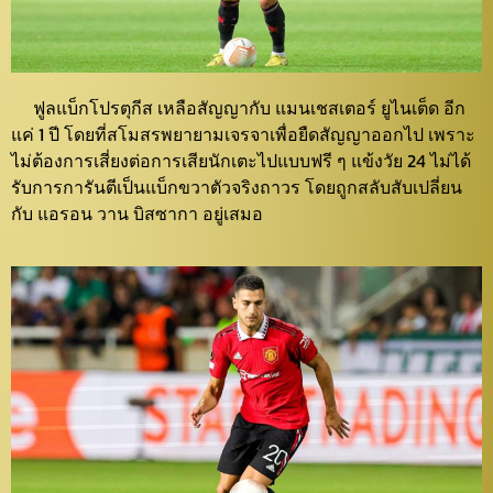
ฟูลแบ็กโปรตุกีส เหลือสัญญากับ แมนเชสเตอร์ ยูไนเต็ด อีก
แค่ 1 ปี โดยที่สโมสรพยายามเจรจาเพื่อยืดสัญญาออกไป เพราะ
ไม่ต้องการเสี่ยงต่อการเสียนักเตะไปแบบฟรี ๆ แข้งวัย 24 ไม่ได้
รับการการันตีเป็นแบ็กขวาตัวจริงถาวร โดยถูกสลับสับเปลี่ยน
กับ แอรอน วาน บิสซากา อยู่เสมอ