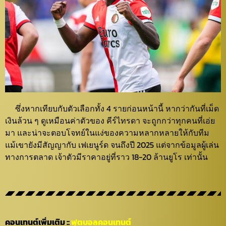
ซึ่งหากเทียบกับตัวเลือกทั้ง 4 รายก่อนหน้านี้ หากว่ากันที่เม็ด
เงินล้วน ๆ ดูเหมือนค่าตัวของ คีร์ไทรดา จะถูกกว่าทุกคนที่เอ่ย
มา และน่าจะตอบโจทย์ในแง่ของความหลากหลายให้กับทีม
แม้เขายังมีสัญญากับ เฟเยนูร์ด จนถึงปี 2025 แต่จากข้อมูลผู้เล่น
ทางการตลาด เจ้าตัวมีราคาอยู่ที่ราว 18-20 ล้านยูโร เท่านั้น
คอนเทนต์เพิ่มเติม ::
ฟุตบอลคอนเทนต์