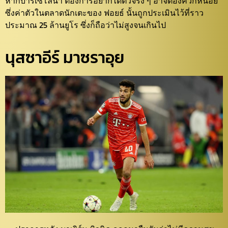
หากบาร์เซโลนา ต้องการอยากได้ตัวจริง ๆ อาจต้องควักหน่อย
ซึ่งค่าตัวในตลาดนักเตะของ ฟอยธ์ นั้นถูกประเมินไว้ที่ราว
ประมาณ 25 ล้านยูโร ซึ่งก็ถือว่าไม่สูงจนเกินไป
นุสซาอีร์ มาซราอุย