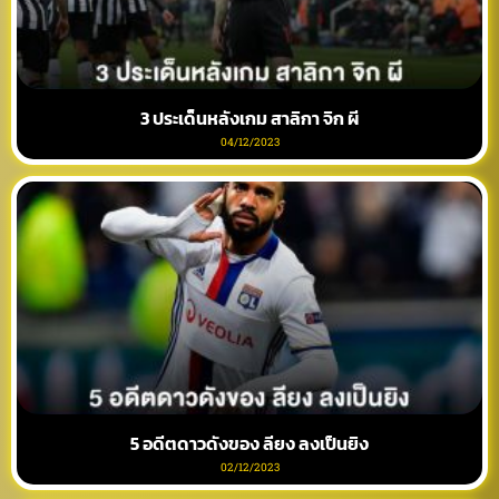
3 ประเด็นหลังเกม สาลิกา จิก ผี
04/12/2023
5 อดีตดาวดังของ ลียง ลงเป็นยิง
02/12/2023