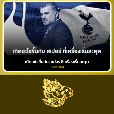
เกิดอะไรขึ้นกับ สเปอร์ ที่เครื่องเริ่มสะดุด
01/12/2023