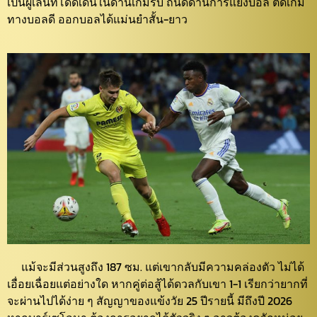
เป็นผู้เล่นที่โดดเด่นในด้านเกมรับ ถนัดด้านการแย่งบอล ตัดเกม
ทางบอลดี ออกบอลได้แม่นยำสั้น-ยาว
แม้จะมีส่วนสูงถึง 187 ซม. แต่เขากลับมีความคล่องตัว ไม่ได้
เอื่อยเฉื่อยแต่อย่างใด หากคู่ต่อสู้ได้ดวลกับเขา 1-1 เรียกว่ายากที่
จะผ่านไปได้ง่าย ๆ สัญญาของแข้งวัย 25 ปีรายนี้ มีถึงปี 2026