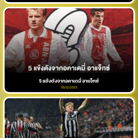
5 แข้งดังจากอคาเดมี่ อาแจ็กซ์
05/12/2023