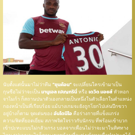
นับตั้งแต่นั้นมาไม่ว่าทีม
“ขุนค้อน”
จะเปลี่ยนใครเข้ามาเป็น
กุนซือไม่ว่าจะเป็น
มานูเอล เปเญกรินี่
หรือ
เดวิด มอยส์
หัวหอก
จาไมก้า ก็สถานปนาตัวเองกลายเป็นหนึ่งในตัวเลือกในตำแหน่ง
กองหน้่าเป็นที่เรียบร้อย แม้บางเกมจะยังถูกโยกไปเล่นปีกขวา
อยู่บ้างก็ตาม จุดเด่นของ
อันโตนิโอ
คือร่างกายที่แข็งแกร่ง
ความฟิตที่ยอดเยี่ยม สภาพจิตใจราวกับนักรบ ที่พร้อมเข้าบวก
เข้าปะทะแบบไม่กลัวเกรง บอลจากเพื่อนไม่ว่าจะมาในทิศทาง