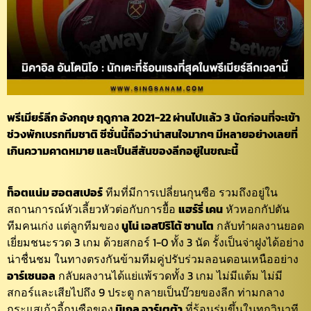
พรีเมียร์ลีก อังกฤษ ฤดูกาล 2021-22 ผ่านไปแล้ว 3 นัดก่อนที่จะเข้า
ช่วงพักเบรกทีมชาติ ซีซั่นนี้ถือว่าน่าสนใจมากๆ มีหลายอย่างเลยที่
เกินความคาดหมาย และเป็นสีสันของลีกอยู่ในขณะนี้
ท็อตแน่ม ฮอตสเปอร์
ทีมที่มีการเปลี่ยนกุนซือ รวมถึงอยู่ใน
สถานการณ์หัวเลี้ยวหัวต่อกับการยื้อ
แฮร์รี่ เคน
หัวหอกกัปตัน
ทีมคนเก่ง แต่ลูกทีมของ
นูโน่ เอสปิริโต้ ซานโต
กลับทำผลงานยอด
เยี่ยมชนะรวด 3 เกม ด้วยสกอร์ 1-0 ทั้ง 3 นัด รั้งเป็นจ่าฝูงได้อย่าง
น่าชื่นชม ในทางตรงกันข้ามทีมคู่ปรับร่วมลอนดอนเหนืออย่าง
อาร์เซนอล
กลับผลงานได้แย่แพ้รวดทั้ง 3 เกม ไม่มีแต้ม ไม่มี
สกอร์และเสียไปถึง 9 ประตู กลายเป็นบ๊วยของลีก ท่ามกลาง
กระแสเก้าอี้กุนซือของ
มิเกล อาร์เตต้า
ที่ร้อนรุ่มขึ้นในทุกวินาที