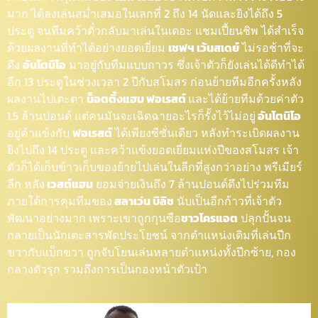
มาก ได้ลงเล่นสม่ำเสมอในเลกที่ 2 ถึง 14 นัดและยิงได้ถึง 5
ประตู จนทีมคว้าตั๋วกลับมาเล่นในเดอะ แชมเปี้ยนชิพ ได้สำเร็จ
ด้วยผลงานที่ทำได้อย่างยอดเยี่ยม
เชฟฯ เว้นสเดย์
ไม่รอช้าที่จะ
ดึง
อันโตนิโอ
มาอยู่กับทีมแบบถาวร ซึ่งเจ้าตัวก็ยังเล่นได้ดีทำได้
อีก 13 ประตูในช่วงเวลา 2 ปีกับสโมสร ก่อนย้ายทีมอีกครั้งหลัง
ผลงานไปเตะตา
น็อตติ้งแฮม ฟอเรสต์
และได้ย้ายทีมด้วยค่าตัว
1.5 ล้านปอนด์ แต่คนมันจะเฉิดฉายอะไรก็รั้งไว้ไม่อยู่
อันโตนิโอ
อยู่ค้าแข้งกับ
ฟอเรสต์
ได้เพียงซีซั่นเดียว หลังทำระเบิดผลงาน
ยิงไปถึง 14 ประตู และคว้าแข้งยอดเยี่ยมแห่งปีของสโมสร เจ้า
ตัวก็ได้เก็บข้าวเก็บของย้ายไปเล่นในลีกที่สูงกว่าอย่าง พรีเมียร์
ลีก หลัง
เวสต์แฮม
ยอมจ่ายเงินถึง 7 ล้านปอนด์ดึงไปร่วมทีม
ภายใต้การคุมทีมของ
สลาเว่น บิลิช
นับเป็นอีกก้าวที่เจ้าตัว
พัฒนาอย่างมาก เพราะเขาถูกกุนซือ
ชาวโครแอต
ปลุกปั้นจน
กลายเป็นนักเตะสารพัดประโยชน์ จากตำแหน่งเดิมที่เล่นปีก
ขวากับแบ็กขวา ถูกจับโยนเล่นหลายตำแหน่งทั้งปีกซ้าย, กอง
กลางตัวรุก รวมถึงการเป็นกองหน้าตัวเป้า