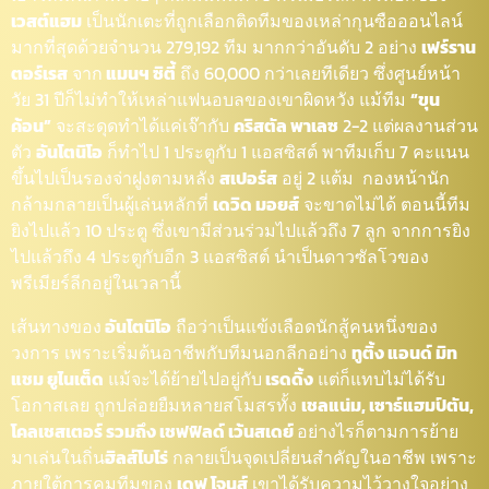
เวสต์แฮม
เป็นนักเตะที่ถูกเลือกติดทีมของเหล่ากุนซือออนไลน์
มากที่สุดด้วยจำนวน 279,192 ทีม มากกว่าอันดับ 2 อย่าง
เฟร์ราน
ตอร์เรส
จาก
แมนฯ ซิตี้
ถึง 60,000 กว่าเลยทีเดียว ซึ่งศูนย์หน้า
วัย 31 ปีก็ไม่ทำให้เหล่าแฟนอบลของเขาผิดหวัง แม้ทีม
“ขุน
ค้อน”
จะสะดุดทำได้แค่เจ๊ากับ
คริสตัล พาเลซ
2-2 แต่ผลงานส่วน
ตัว
อันโตนิโอ
ก็ทำไป 1 ประตูกับ 1 แอสซิสต์ พาทีมเก็บ 7 คะแนน
ขึ้นไปเป็นรองจ่าฝูงตามหลัง
สเปอร์ส
อยู่ 2 แต้ม
กองหน้านัก
กล้ามกลายเป็นผู้เล่นหลักที่
เดวิด มอยส์
จะขาดไม่ได้ ตอนนี้ทีม
ยิงไปแล้ว 10 ประตู ซึ่งเขามีส่วนร่วมไปแล้วถึง 7 ลูก จากการยิง
ไปแล้วถึง 4 ประตูกับอีก 3 แอสซิสต์ นำเป็นดาวซัลโวของ
พรีเมียร์ลีกอยู่ในเวลานี้
เส้นทางของ
อันโตนิโอ
ถือว่าเป็นแข้งเลือดนักสู้คนหนึ่งของ
วงการ เพราะเริ่มต้นอาชีพกับทีมนอกลีกอย่าง
ทูติ้ง แอนด์ มิท
แชม ยูไนเต็ด
แม้จะได้ย้ายไปอยู่กับ
เรดดิ้ง
แต่ก็แทบไม่ได้รับ
โอกาสเลย ถูกปล่อยยืมหลายสโมสรทั้ง
เชลแน่ม, เซาธ์แฮมป์ตัน,
โคลเชสเตอร์ รวมถึง เชฟฟิลด์ เว้นสเดย์
อย่างไรก็ตามการย้าย
มาเล่นในถิ่น
ฮิลส์โบโร่
กลายเป็นจุดเปลี่ยนสำคัญในอาชีพ เพราะ
ภายใต้การคุมทีมของ
เดฟ โจนส์
เขาได้รับความไว้วางใจอย่าง