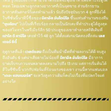
ไหน รูปแบบอะไรก็ตาม เขาพร้อมที่จะพุ่งเข้าหาเพื่อทำประตูได้
หมด โดยเฉพาะลูกกลางอากาศที่เป็นจุดขาย ส่วนจักรยาน
อากาศลั่นสกอร์ก็เคยทำมาแล้ว นับถึงปัจจุบันบวก 4 ลูกที่ยิงได้
ในซีซั่นนี้นาทีนี้ชื่อของ
มิคาอิล อันโตนิโอ
ขึ้นแท่นตำนานของทีม
“ขุนค้อน”
ไปเป็นที่เรียบร้อย กลายเป็นนักเตะที่ทำประตูได้สูงสุด
ของสโมสรในพรีเมียร์ลีก 50 ประตูของเขาทำลายสถิติเดิมที่
เปาโล ดิ คานิโอ
เคยทำไว้ 48 ลูก ได้ตั้งแต่เกมนัดสองที่ถล่ม
เลส
เตอร์ ซิตี้
ฤดูกาลที่แล้ว
เวสต์แฮม
ถือเป็นทีมม้ามืดที่ทำผลงานได้ดี จบสูง
ถึงอันดับ 6 แต่น่าเสียดายไม่น้อยที่
มิคาอิล อันโตนิโอ
มีอาการ
บาดเจ็บรบกวนจนพลาดลงสนามไปถึง 13 เกม แต่การเริ่มต้นได้
ดีในซีซั่นนี้ บวกกับฟอร์มที่ร้อนแรงของเขา งานนี้หากแฟนบอล
“เดอะ แฮมเมอร์ส”
จะหวังสูงกว่าเดิมก็คงไม่เรื่องที่แปลกใจแต่
อย่างใด