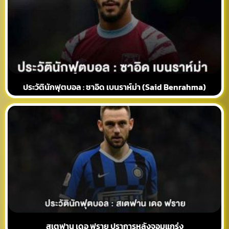
ประวัตินักฟุตบอล : ซาอิด เบนราห์ม่า (Said Benrahma)
สเตฟาน เดอ ฟราย ปราการหลังจอมแกร่ง