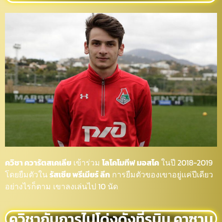
ควิชา ควารัตสเคเลีย
เข้าร่วม
โลโคโมทีฟ มอสโค
ในปี 2018-2019
โดยยืมตัวใน
รัสเซีย พรีเมียร์ ลีก
การยืมตัวของเขาอยู่แค่ปีเดียว
อย่างไรก็ตาม เขาลงเล่นไป 10 นัด
ควิชากับการไปโด่งดังที่รูบิน คาซาน