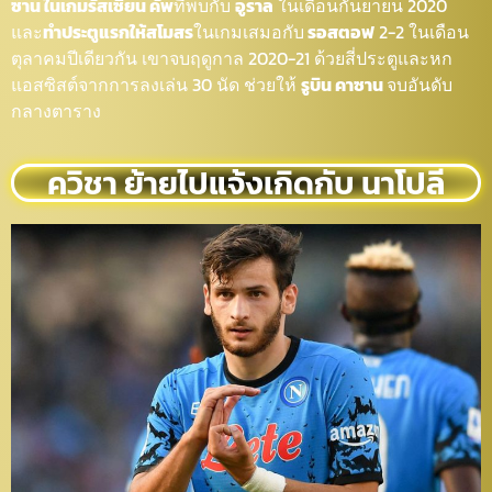
ซาน ในเกมรัสเซียน คัพ
ที่พบกับ
อูราล
ในเดือนกันยายน 2020
และ
ทำประตูแรกให้สโมสร
ในเกมเสมอกับ
รอสตอฟ
2-2 ในเดือน
ตุลาคมปีเดียวกัน เขาจบฤดูกาล 2020-21 ด้วยสี่ประตูและหก
แอสซิสต์จากการลงเล่น 30 นัด ช่วยให้
รูบิน คาซาน
จบอันดับ
กลางตาราง
ควิชา ย้ายไปแจ้งเกิดกับ นาโปลี