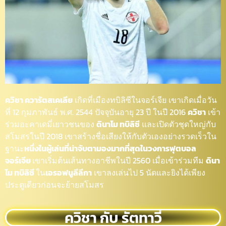
ควิชา ควารัตสเคเลีย
เกิดที่เมืองทบิลิซีในจอร์เจีย เขาเกิดเมื่อวัน
ที่ 12 กุมภาพันธ์ พ.ศ. 2544 ปัจจุบันอายุ 23 ปี ในปี 2016
ควิชา
เข้า
ร่วมอะคาเดมี่เยาวชนของ
ดินาโม ทบิลิซี
และเปิดตัวชุดใหญ่กับ
สโมสรในปี 2018 เขาสร้างชื่อเสียงให้กับตัวเองอย่างรวดเร็วใน
ฐานะ
หนึ่งในผู้เล่นที่น่าจับตามองมากที่สุดในวงการฟุตบอล
จอร์เจีย
เขาเริ่มต้นเส้นทางอาชีพในปี 2560 เมื่อเข้าร่วมทีม
ดินา
โม ทบิลิซี
ใน
เอรอฟนูลีลีกา
เขาลงเล่นไป 5 นัดและยิงได้เพียง
ประตูเดียวก่อนจะย้ายสโมสร
ควิชา กับ รัตทาวี่