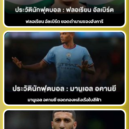
ฟลอเรียน อัลเบิร์ต ยอดตำนานของฮังการี
มานูเอล อคานยี ยอดกองหลังเรือใบสีฟ้า