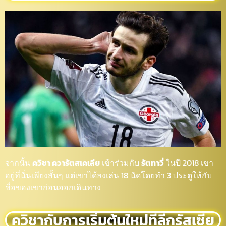
จากนั้น
ควิชา ควารัตสเคเลีย
เข้าร่วมกับ
รัตทาวี่
ในปี 2018 เขา
อยู่ที่นั่นเพียงสั้นๆ แต่เขาได้ลงเล่น 18 นัดโดยทำ 3 ประตูให้กับ
ชื่อของเขาก่อนออกเดินทาง
ควิชากับการเริ่มต้นใหม่ที่ลีกรัสเซีย