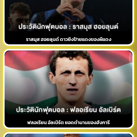
ราสมุส ฮอยลุนด์ ดาวยิงป้ายแดงของผีแดง
ฟลอเรียน อัลเบิร์ต ยอดตำนานของฮังการี