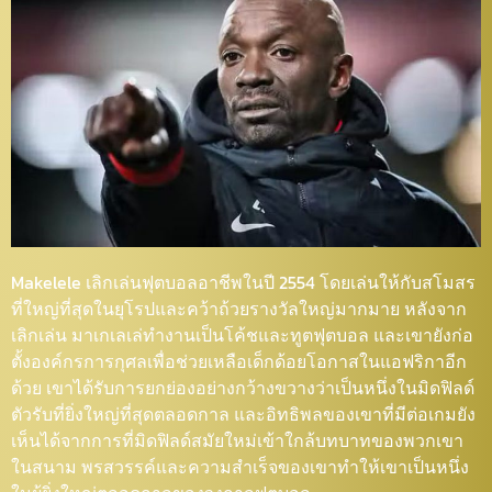
Makelele เลิกเล่นฟุตบอลอาชีพในปี 2554 โดยเล่นให้กับสโมสร
ที่ใหญ่ที่สุดในยุโรปและคว้าถ้วยรางวัลใหญ่มากมาย หลังจาก
เลิกเล่น มาเกเลเล่ทำงานเป็นโค้ชและทูตฟุตบอล และเขายังก่อ
ตั้งองค์กรการกุศลเพื่อช่วยเหลือเด็กด้อยโอกาสในแอฟริกาอีก
ด้วย เขาได้รับการยกย่องอย่างกว้างขวางว่าเป็นหนึ่งในมิดฟิลด์
ตัวรับที่ยิ่งใหญ่ที่สุดตลอดกาล และอิทธิพลของเขาที่มีต่อเกมยัง
เห็นได้จากการที่มิดฟิลด์สมัยใหม่เข้าใกล้บทบาทของพวกเขา
ในสนาม พรสวรรค์และความสำเร็จของเขาทำให้เขาเป็นหนึ่ง