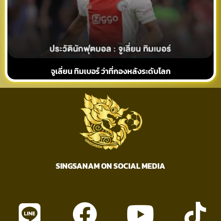
จูเลี่ยน ทิมเบอร์ ว่าที่กองหลังระดับโลก
SINGSANAM ON SOCIAL MEDIA