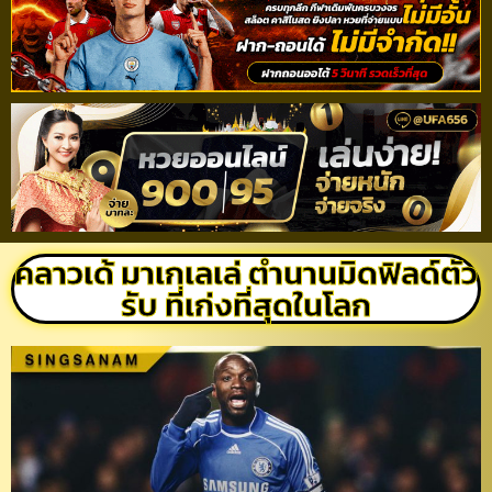
คลาวเด้ มาเกเลเล่ ตำนานมิดฟิลด์ตัว
รับ ที่เก่งที่สุดในโลก