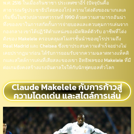
พ.ศ. 2516 ในเมืองกินชาซา ประเทศซาอีร์ (ปัจจุบันคือ
สาธารณรัฐประชาธิปไตยคองโก) ความโด่งดังของมาเกเลเล
เริ่มขึ้นในช่วงปลายทศวรรษที่ 1990 ด้วยความสามารถอันน่า
ทึ่งของเขาในการสกัดกั้นการจ่ายบอลและควบคุมการเล่นจาก
กองกลาง เขาได้ปฏิวัติตำแหน่งของมิดฟิลด์ตัวรับ อาชีพที่โด่ง
ดังของ Makelele ครอบคลุมสโมสรชั้นนำของยุโรปรวมถึง
Real Madrid และ Chelsea ซึ่งเขาประสบความสำเร็จอย่างไม่
เคยปรากฏมาก่อน ได้รับการยอมรับจากความฉลาดทางแท็คติ
กและสไตล์การเล่นที่เสียสละของเขา อิทธิพลของ Makelele ที่มี
ต่อเกมยังคงสร้างแรงบันดาลใจให้กับนักฟุตบอลทั่วโลก
Claude Makelele กับการก้าวสู่
ความโดดเด่น และสไตล์การเล่น