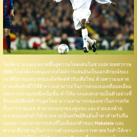
โคล้ด มาเกเลเล่ ผงาดขึ้นสู่ความโดดเด่นในช่วงปลายทศวรรษ
1990 โดยได้แรงหนุนจากสไตล์การเล่นอันเป็นเอกลักษณ์ของ
เขาที่นิยามบทบาทของมิดฟิลด์ตัวรับเสียใหม่ ด้วยความฉลาด
ทางแท็คติกที่ไร้ที่ติ ความสามารถในการครองบอลที่ยอดเยี่ยม
และการอ่านเกมที่เหนือชั้น ทำให้มาเกเลเล่กลายเป็นตัวอย่างที่
ดีของมิดฟิลด์ตัวรับยุคใหม่ ความสามารถของเขาในการสกัด
กั้นการจ่ายบอล ทำลายเกมรุกของคู่แข่ง และจ่ายบอลด้วย
ความแม่นยำทำให้เขากลายเป็นทรัพย์สินอันล้ำค่าสำหรับทีม
ของเขา แนวทางการเล่นที่ไม่เห็นแก่ตัวของ Makelele และ
ความเชี่ยวชาญในการวางตำแหน่งและการคาดหวังทำให้เขา