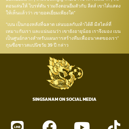
ตอนเล่นให้ ไบรท์ตัน รวมถึงตอนยืมตัวกับ ลีดส์ เขาได้แสดง
ให้เห็นแล้วว่า เขายอดเยี่ยมเพียงใด”
“เบน เป็นกองหลังที่ฉลาด เล่นบอลกับเท้าได้ดี มีสไตล์ที่
เหมาะกับเรา และแน่นอนว่า เขายังอายุน้อย เราจึงมอง เบน
เป็นศูนย์กลางสำหรับแผนการสร้างทีมเพื่ออนาคตของเรา”
กุนซือชาวสแปนิชวัย 39 ปี กล่าว
SINGSANAM ON SOCIAL MEDIA