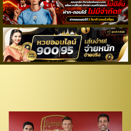
คนนี้ใช่เลย! “อาร์เตต้า”
มั่นใจ “ไวท์” เหมาะกับ
“อาร์เซน่อล”