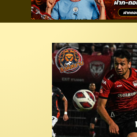
กินกันไม่ลง! “เมืองท