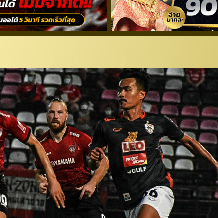
อง” โคตรเซง “กว่างโซ้งฯ” ฮึ