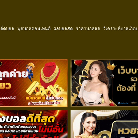
ีเด็ดบอล
ฟุตบอลคอนเทนต์
ผลบอลสด
ราคาบอลสด
วิเคราะห์บาสเก็ต