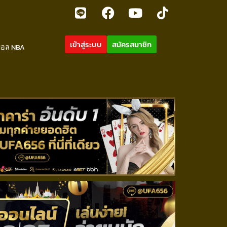
เข้าสู่ระบบ
สมัครสมาชิก
บอล NBA