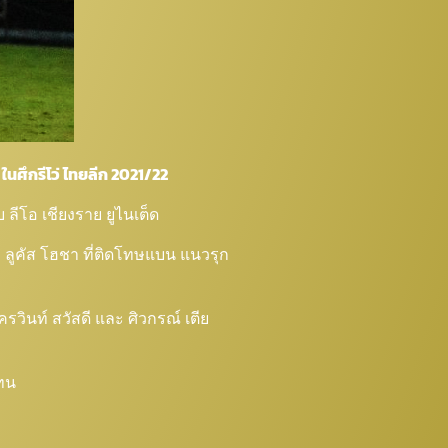
ในศึกรีโว่ ไทยลีก 2021/22
บ ลีโอ เชียงราย ยูไนเต็ด
มี ลูคัส โฮชา ที่ติดโทษแบน แนวรุก
ครวินท์ สวัสดี และ ศิวกรณ์ เตีย
แทน