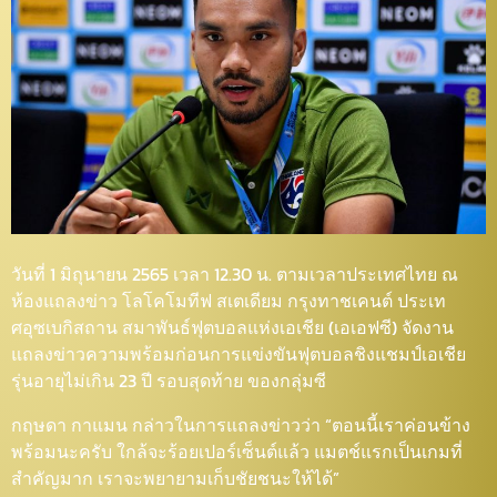
วันที่ 1 มิถุนายน 2565 เวลา 12.30 น. ตามเวลาประเทศไทย ณ
ห้องแถลงข่าว โลโคโมทีฟ สเตเดียม กรุงทาชเคนต์ ประเท
ศอุซเบกิสถาน สมาพันธ์ฟุตบอลแห่งเอเชีย (เอเอฟซี) จัดงาน
แถลงข่าวความพร้อมก่อนการแข่งขันฟุตบอลชิงแชมป์เอเชีย
รุ่นอายุไม่เกิน 23 ปี รอบสุดท้าย ของกลุ่มซี
กฤษดา กาแมน กล่าวในการแถลงข่าวว่า “ตอนนี้เราค่อนข้าง
พร้อมนะครับ ใกล้จะร้อยเปอร์เซ็นต์แล้ว แมตช์แรกเป็นเกมที่
สำคัญมาก เราจะพยายามเก็บชัยชนะให้ได้”