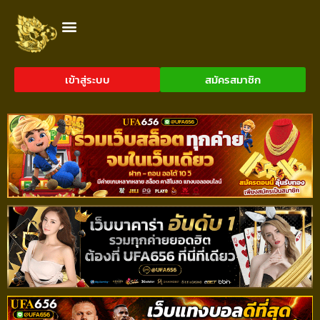
เข้าสู่ระบบ
สมัครสมาชิก