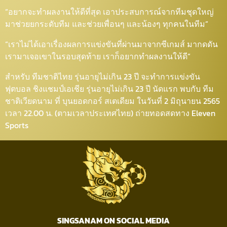
“อยากจะทำผลงานให้ดีที่สุด เอาประสบการณ์จากทีมชุดใหญ่
มาช่วยยกระดับทีม และช่วยเพื่อนๆ และน้องๆ ทุกคนในทีม”
“เราไม่ได้เอาเรื่องผลการแข่งขันที่ผ่านมาจากซีเกมส์ มากดดัน
เรามาเจอเขาในรอบสุดท้าย เราก็อยากทำผลงานให้ดี”
สำหรับ ทีมชาติไทย รุ่นอายุไม่เกิน 23 ปี จะทำการแข่งขัน
ฟุตบอล ชิงแชมป์เอเชีย รุ่นอายุไม่เกิน 23 ปี นัดแรก พบกับ ทีม
ชาติเวียดนาม ที่ บุนยอดกอร์ สเตเดียม ในวันที่ 2 มิถุนายน 2565
เวลา 22.00 น. (ตามเวลาประเทศไทย) ถ่ายทอดสดทาง Eleven
Sports
SINGSANAM ON SOCIAL MEDIA